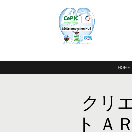
Ce
Common Earth Park in
HOME
クリ
ト Ａ