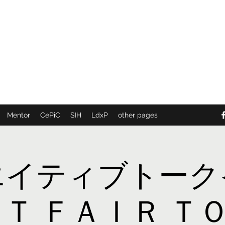
PiC
SIH
L
SDGs Innovation Hub
te
rnational Com
munity
Local dx Producers F
DigifieldC
T
Mentor
CePiC
SIH
LdxP
other pages
エイティブトーク
ＲＴ ＦＡＩＲ Ｔ