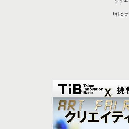
サイエ
｢社会