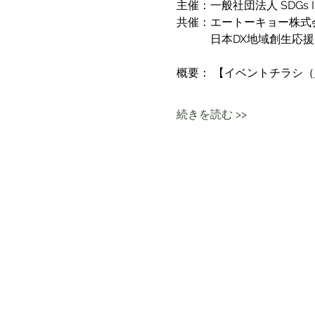
主催：一般社団法人 SDGs Inno
共催：エートーキョー株式会
　　　日本DX地域創生応援団
概要： 【イベントチラシ（
続きを読む >>