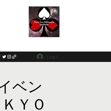
d
x
P
ederation at
Log In
イベン
ＯＫＹＯ