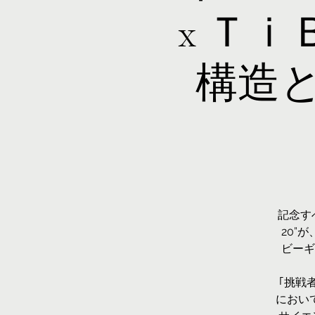
x Ｔ
構造
記念すべ
20”
ビーギ
｢挑戦
におい