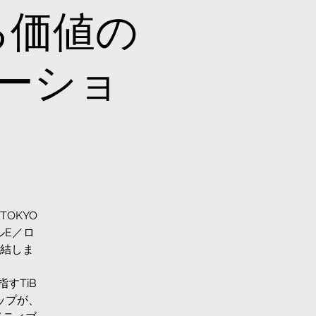
る価値の
ーショ
TOKYO
ルE／ロ
結しま
すTiB
ップが、