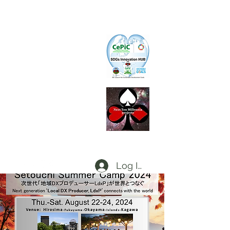
CePiC
Common Earth Park inte
rnational
Com
munity
SIH
SDGs Innovation Hub
L
d
x
P
Local dx Producers Federation at DigifieldC
T
Log In