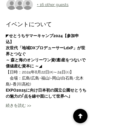
+ 16 other guests
イベントについて
◤
せとうちサマーキャンプ2024【参加申
込】
次世代「地域DXプロデューサーLdxP」が世
界とつなぐ
～ 森と海のオンリーワン資(遺)産をつないで
価値産む資本に ～
◢
【日時：2024年8月22日㈭～24日㈯】
　会場：広島(広島･福山)-岡山(白石島･北木
島)-香川(高松)
EXPO2025に向け日本初の国立公園せとうち
の魅力の｢点を線や面にして世界へ｣
続きを読む >>