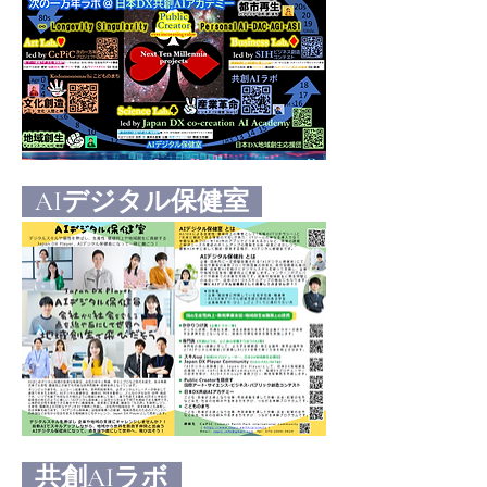
  AIデジタル保健室  
  共創AIラボ  