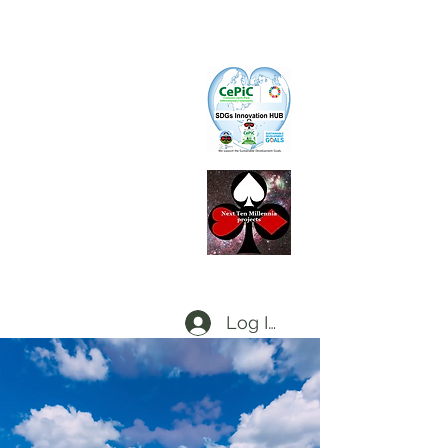
CePiC
Common Earth Park inte
rnational
Com
munity
SIH
SDGs Innovation Hub
L
d
x
P
Local dx Producers Federation at DigifieldC
T
Log In