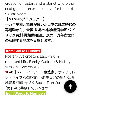
creation or restart and a planet where the 
next generation will be active for the next 
10,000 years.
【NTNlabプロジェクト】
一万年平和と繁栄が続いた日本の縄文時代の
再起動から、
全国•世界の地域(産官学民パブ
リック共創•再始動)創生、
次の一万年次世代
の活躍する地球を目指します。
 from God to Humans 
Heart ♡ Art creators Lab. - SX in 
recurrent Life, Family, Cultrure & History 
with Civil Society &AI
♥
Lab.】ハート ♡ アート創造家ラボ 
- リカレ
ントライフ･家族･文化･歴史などの新たな地
域資源(価値)を SX, Social Transformationで
｢民｣･AIと共創していきます
 from Words to Numbers 
Clover ♣ Science creators Lab. - GX in 
regenerative Nature, Human & the Earth 
with Academia &AI