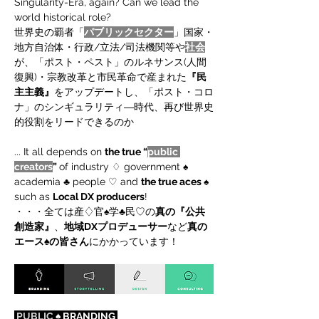
Singularity-Era, again? Can we lead the 
world historical role?
世界史の覇者「
パブリックセクター
」国家・
地方自治体・行政/立法/司法機関等や
社会
が、「ポスト・ペスト」のルネサンス(人間
復興)・宗教改革と市民革命で産まれた
『民
主主義』
をアップデートし、「ポスト・コロ
ナ」のシンギュラリティ―時代、再び世界史
的役割をリードできるのか
... It all depends on 
the true “
public 
creators
” 
of industry ♢ government ♠ 
academia ♣ people ♡ and 
the true aces 
♠ 
such as 
Local DX producers
!
・・・全ては産♢官♠学♣民♡の
真の『公共
創造家』
、
地域DXプロデューサー
など
真の
エース♠の皆さん
にかかっています！
PUBLIC
 ♠ BRANDING 