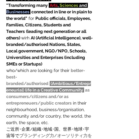
"Transforming many 
Arts
, 
Sciences 
and 
Businesses
 connected in line or in plain to 
the world"
 for 
Public officials, Employees, 
Families, Citizens, Students and 
Teachers
(leading next generation or all 
others) 
wirh 
AI (Artificial Intelligence), well-
branded/authorised Nations, States, 
Local government, NGO/NPO, Schools, 
Universities and Enterprises (including 
SMEs or Startups)
who/which are looking for their 
better-
best-
branded/authorised
 (Ambitious/Entrepr
eneurial) life in a Creative Community 
 as 
consumers/citizens and/or as 
entrepreneuers/public creators
 in their 
neighbourhood, business/organisation, 
community and/or country, the world, the 
earth, the space, etc.
ご近所･企業/組織･地域･国、世界･地球･宇
宙等で
ブランディング力/オーソリティ力を