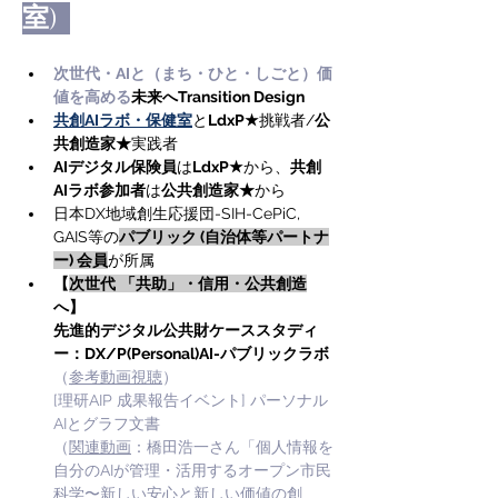
室)  
次世代・AIと（まち・ひと・しごと）価
値を高める
未来へTransition Design
共創AIラボ・保健室
と
LdxP★
挑戦者/
公
共創造家★
実践者
AIデジタル保険員
は
LdxP★
から、
共創
AIラボ参加者
は
公共創造家★
から
日本DX地域創生応援団-SIH-CePiC, 
GAIS等の
パブリック (自治体等パートナ
ー) 会員
が所属
【
次世代
「共助」・信用・公共創造
へ】
先進的デジタル公共財ケーススタディ
ー：DX/P(Personal)AI-パブリックラボ
（
参考動画視聴
）
[理研AIP 成果報告イベント] パーソナル
AIとグラフ文書
（
関連動画
：橋田浩一さん「個人情報を
自分のAIが管理・活用するオープン市民
科学〜新しい安心と新しい価値の創