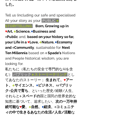
した。
Tell us (including our safe and specialised 
AI) your story as your 
PUBLIC
 ♠ 
STORYTELLING 
;  
Born, Growing up in 
♥
Art, 
♣
Science, 
♦
Business and 
♠
Public
 and, 
based on your history so far, 
your Life in a 
♥
Love, 
♣
Nature, 
♦
Economy 
and 
♠
Community
, sustainable for 
Next 
Ten Millennia
 based on 
♠ 
Spade's 
Nations 
and People
 historical wisdom, you are 
looking for.
私たちに（私たちの安全で専門的なAIを含
む）
パブリック
 ♠ ストーリーテリング 
とし
てあなたのストーリー； 
生まれて、
♥
アー
ト、
♣
サイエンス、
♦
ビジネス、
♠
パブリッ
ク-公共で育ち
、といった歴史/経験/人生、
それらと
♠ 
スペードの
国と国民
の世界史的な
知恵に基づいて、追求したい、
次の一万年持
続可能な
♥
愛、
♣
自然、
♦
経済、
♠
コミュニテ
ィの中で生きるあなたの生活/人生/活動
な