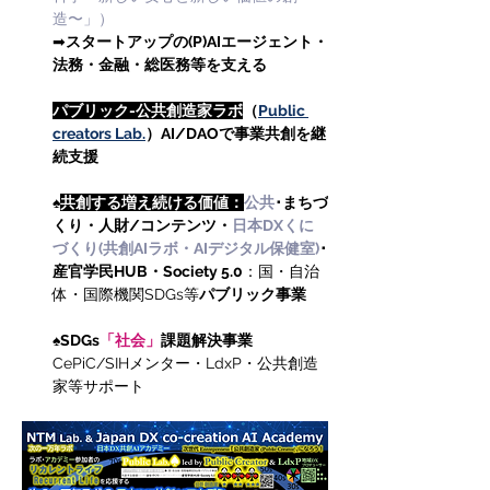
造〜」）
➡
スタートアップの(P)AIエージェント・
法務・金融・総医務等を支える
パブリック-公共創造家ラボ
（
Public 
creators Lab.
）AI/DAOで事業共創を継
続支援
♠
共創する増え続ける価値：
公共
･まちづ
くり・
人財/コンテンツ
・
日本DXくに
づくり(共創AIラボ・AIデジタル保健室)
･
産官学民HUB・Society 5.0
：国・自治
体・国際機関SDGs等
パブリック事業
♠
SDGs
「社会」
課題解決事業
CePiC/SIHメンター・LdxP・公共創造
家等サポート