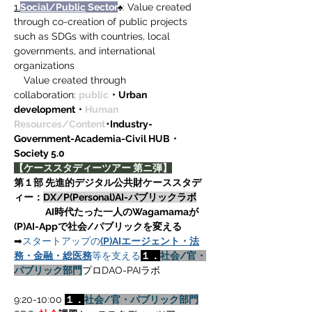
1.
Social/Public
 Sector
♠: Value created 
through co-creation of public projects 
such as SDGs with countries, local 
governments, and international 
organizations
Value created through 
collaboration:
public
・Urban 
development・
Human 
Resources/Content
･Industry-
Government-Academia-Civil HUB・
Society 5.0
【ケーススタディーツアー 第ニ弾】
第１部 先進的デジタル公共財ケーススタデ
ィー：
DX/P(Personal)AI-パブリックラボ
　　　 AI時代たった一人のWagamamaが
(P)AI-Appで社会/パブリックを変える
➡
スタートアップの
(P)AIエージェント・法
務・金融・総医務
等を支える
１．
社会/官・
パブリック部門
プロDAO-PAIラボ
9:20-10:00 
１．
社会/官・パブリック部門