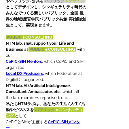
やパブリック-公共を
パブリック 
♠ デザイン 
としてデザインし、シンギュラリティ時代の
みんなでつくる新しいパブリック、全国•世
界の地域(産官学民パブリック共創•再始動)創
生として、実現させます。
PUBLIC
 ♠ CONSULTING 
NTM lab. shall support your Life and 
Business
 as
PUBLIC
 ♠ CONSULTING 
 with 
our
CePiC-SIH Mentors
, which CePiC and SIH 
organized,
Local DX Producers
,
 which Federation at 
Digi田CT oeganized,
NTM lab. AI (Artificial Intelligence), 
Consultant, Ambassador, etc.
, which all 
the lab. members organised, etc.
私たちNTMラボは、あなたの生活/人生/活
動やビジネスを
パブリック
 ♠ コンサルティ
ング 
として
CePiCとSIHが主催する
CePiC-SIHメンタ
ー
、