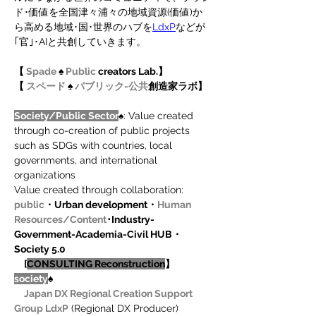
ド･価値を全国津々浦々の地域資源(価値)か
ら高める地域･国･世界のハブを
LdxP
などが
｢官｣･AIと共創していきます。
【 
Spade
 ♠
 Public
 creators Lab.】
【 
スペード
 ♠ 
パブリック-公共
創造家ラボ】
Society/Public Sector
♠: Value created 
through co-creation of public projects 
such as SDGs with countries, local 
governments, and international 
organizations　
Value created through collaboration: 
public
・Urban development・
Human 
Resources/Content
･Industry-
Government-Academia-Civil HUB・
Society 5.0
　[
CONSULTING Reconstruction
】
society
♠
Japan DX Regional Creation Support 
Group LdxP
 (Regional DX Producer)