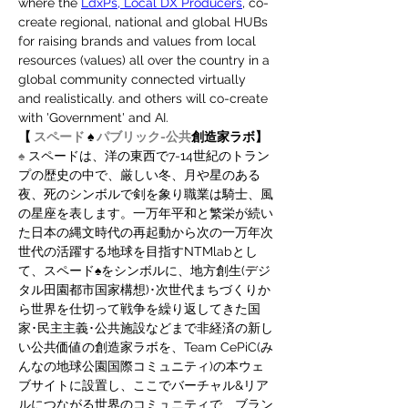
where the 
LdxPs, Local DX Producers
, co-
create regional, national and global HUBs 
for raising brands and values from local 
resources (values) all over the country in a 
global community connected virtually 
and realistically. and others will co-create 
with 'Government' and AI.
【 
スペード
 ♠ 
パブリック-公共
創造家ラボ】
♠
 スペードは、洋の東西で7-14世紀のトラン
プの歴史の中で、厳しい冬、月や星のある
夜、死のシンボルで剣を象り職業は騎士、風
の星座を表します。一万年平和と繁栄が続い
た日本の縄文時代の再起動から次の一万年次
世代の活躍する地球を目指すNTMlabとし
て、スペード♠をシンボルに、地方創生(デジ
タル田園都市国家構想)･次世代まちづくりか
ら世界を仕切って戦争を繰り返してきた国
家･民主主義･公共施設などまで非経済の新し
い公共価値の創造家ラボを、Team CePiC(み
んなの地球公園国際コミュニティ)の本ウェ
ブサイトに設置し、ここでバーチャル&リア
ルにつながる世界のコミュニティで、ブラン