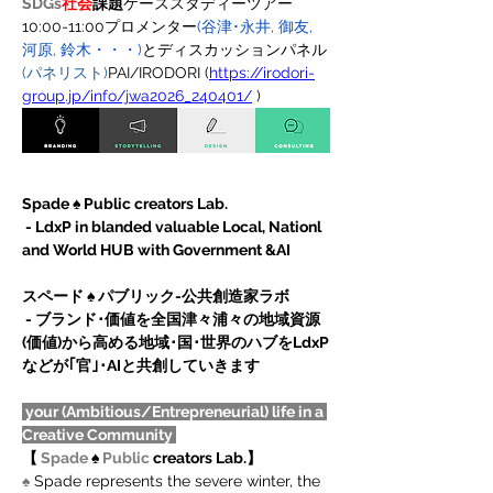
SDGs
社会
課題
ケーススタディーツアー
10:00-11:00プロメンター
(谷津･永井, 御友, 
河原, 鈴木・・・)
とディスカッションパネル
(パネリスト)
PAI/IRODORI (
https://irodori-
group.jp/info/jwa2026_240401/
 )
Spade ♠ Public creators Lab.
 - LdxP in blanded valuable Local, Nationl 
and World HUB with Government &AI
スペード ♠ パブリック-公共創造家ラボ
 - ブランド･価値を全国津々浦々の地域資源
(価値)から高める地域･国･世界のハブをLdxP
などが｢官｣･AIと共創していきます
 your (Ambitious/Entrepreneurial) life in a 
Creative Community 
【 
Spade
 ♠
 Public
 creators Lab.】
♠
 Spade represents the severe winter, the 