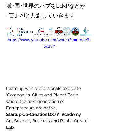
域･国･世界のハブをLdxPなどが
｢官｣･AIと共創していきます
https://www.youtube.com/watch?v=nmac3-
wl2vY
Learning with professionals to create 
‘Companies, Cities and Planet Earth 
where the next generation of 
Entrepreneurs are active’.
Startup Co-Creation DX/AI Academy
Art, Science, Business and Public Creator 
Lab