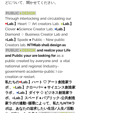
どについて、聞かせてください。
PUBLIC 
♠ DESIGN 
Through interlocking and circulating our 
♥
Lab.】
Heart ♡ Art creators Lab, 
♣
Lab.】
Clover ♣Science Creator Lab, 
♦
Lab.】
Diamond ♢ Business Creator Lab and 
♠
Lab.】
Spade ♠ Public - New public 
Creators lab, 
NTMlab shall design as 
PUBLIC 
♠ DESIGN 
and realize your Life 
and Public your are looking for
 as a 
public created by averyone and  a vital 
nationnal and regional (industry-
government-academia-public ) co-
creation or restart.
私たちの
♥
Lab.】ハート ♡ アート創造家ラ
ボ 、
♣
Lab.】クローバー ♣ サイエンス創造家
ラボ 、
♦
Lab.】ダイヤ ♢ ビジネス創造家ラ
ボ、
♠
Lab.】スペード ♠ パブリック-公共創造
家ラボの連動･循環によって、私たちNTMラ
ボは、あなたの追求したい生活/人生/活動