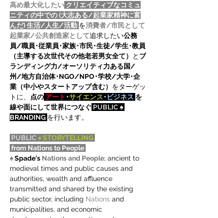
高め最大化したい
 クリエイティブなコミュ
ニティの中での (大志ある/起業家精神に富
んだ) 生活/人生/活動 
を
消費者/市民として
起業家/公共創造家として
追求したい
公務
員/職員･従業員･家族･市民･生徒/学生･教員
（主導する次世代その他老若男女全て）
と
ブ
ランディング力/オーソリティ力ある国/
州/地方自治体･NGO/NPO･
学校/大学･企
業（中小やスタートアップ含む）
をターゲッ
トに、
点の
アート
･
サイエンス
･
ビジネス
を
線や面にして世界につなぐ
PUBLIC
 ♠ 
BRANDING 
を行います。
PUBLIC
 ♠ STORYTELLING 
 from Nations to People 
♠ 
Spade's 
Nations and People
; ancient to 
medieval times and public causes and 
authorities, wealth and affluence 
transmitted and shared by the existing 
public sector, including 
Nations
 and 
municipalities, and economic 