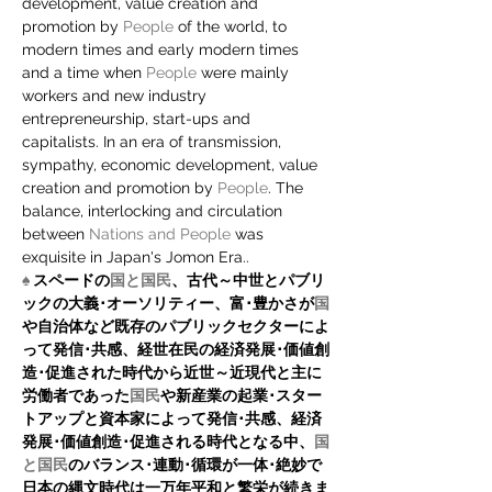
development, value creation and 
promotion by 
People
 of the world, to 
modern times and early modern times 
and a time when 
People
 were mainly 
workers and new industry 
entrepreneurship, start-ups and 
capitalists. In an era of transmission, 
sympathy, economic development, value 
creation and promotion by 
People
. The 
balance, interlocking and circulation 
between 
Nations and People
 was 
exquisite in Japan's Jomon Era..
♠ 
スペードの
国と国民
、古代～中世とパブリ
ックの大義･オーソリティー、富･豊かさが
国
や自治体など既存のパブリックセクターによ
って発信･共感、経世在民の経済発展･価値創
造･促進された時代から近世～近現代と主に
労働者であった
国民
や新産業の起業･スター
トアップと資本家によって発信･共感、経済
発展･価値創造･促進される時代となる中、
国
と国民
のバランス･連動･循環が一体･絶妙で
日本の縄文時代は一万年平和と繁栄が続きま